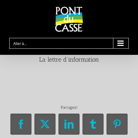
Passer
au
contenu
Aller à...
La lettre d’information
Partagez!
Facebook
X
LinkedIn
Tumblr
Pinter