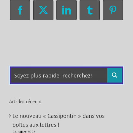
Facebook
X
LinkedIn
Tumblr
Pinter
Articles récents
Le nouveau « Cassipontin » dans vos
boîtes aux lettres !
24 juillet 2026