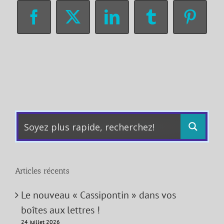
Facebook
X
LinkedIn
Tumblr
Pinter
Articles récents
Le nouveau « Cassipontin » dans vos
boîtes aux lettres !
24 juillet 2026