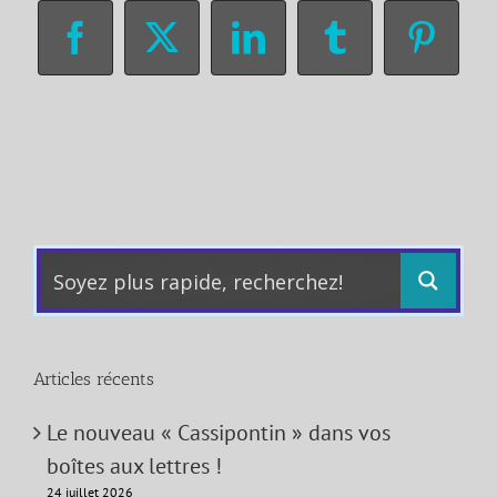
Facebook
X
LinkedIn
Tumblr
Pinter
Articles récents
Le nouveau « Cassipontin » dans vos
boîtes aux lettres !
24 juillet 2026