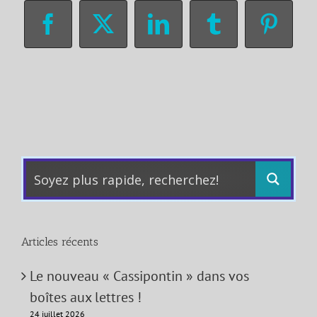
Facebook
X
LinkedIn
Tumblr
Pinter
Articles récents
Le nouveau « Cassipontin » dans vos
boîtes aux lettres !
24 juillet 2026