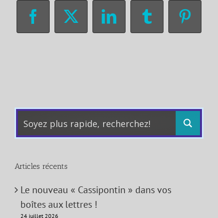
Facebook
X
LinkedIn
Tumblr
Pinter
Articles récents
Le nouveau « Cassipontin » dans vos
boîtes aux lettres !
24 juillet 2026