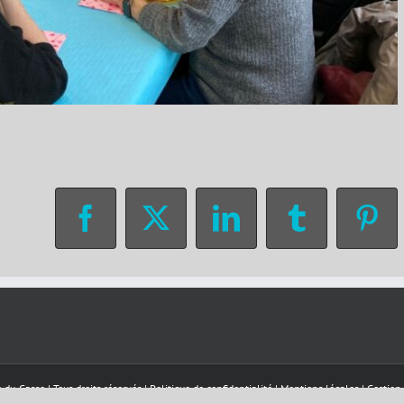
Facebook
X
LinkedIn
Tumblr
Pin
-du-Casse | Tous droits réservés |
Politique de confidentialité
|
Mentions légales
|
Gestion