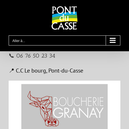
Passer
au
contenu
Aller à...
📞 06 76 50 23 34
📍 C.C Le bourg, Pont-du-Casse