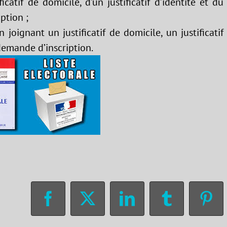
icatif de domicile, d’un justificatif d’identité et du
ption ;
 joignant un justificatif de domicile, un justificatif
demande d’inscription.
Facebook
X
LinkedIn
Tumblr
Pin