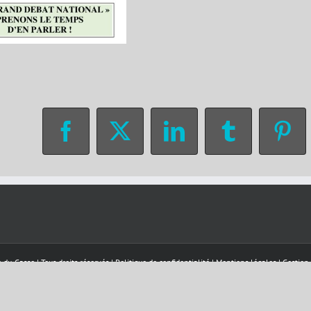
Facebook
X
LinkedIn
Tumblr
Pin
-du-Casse | Tous droits réservés |
Politique de confidentialité
|
Mentions légales
|
Gestion
Facebook
Téléalerte