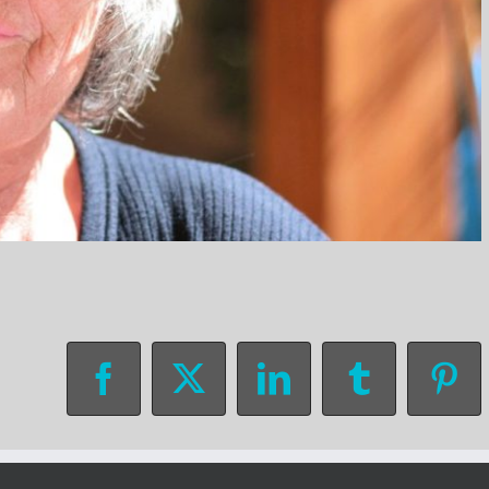
Facebook
X
LinkedIn
Tumblr
Pin