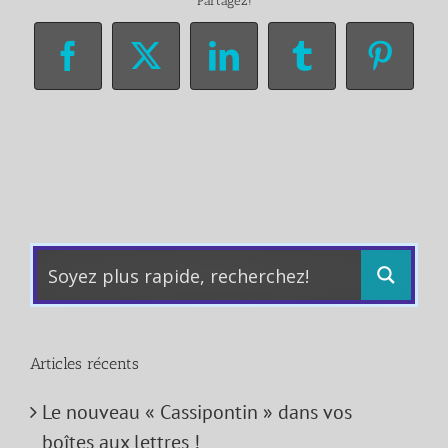
Partagez!
Facebook
X
LinkedIn
Tumblr
Pinter
Articles récents
Le nouveau « Cassipontin » dans vos
boîtes aux lettres !