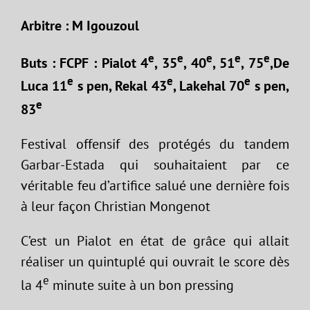
Arbitre : M Igouzoul
e
e
e
e
e
Buts : FCPF : Pialot 4
, 35
, 40
, 51
, 75
,De
e
e
e
Luca 11
s pen, Rekal 43
, Lakehal 70
s pen,
e
83
Festival offensif des protégés du tandem
Garbar-Estada qui souhaitaient par ce
véritable feu d’artifice salué une dernière fois
à leur façon Christian Mongenot
C’est un Pialot en état de grâce qui allait
réaliser un quintuplé qui ouvrait le score dès
e
la 4
minute suite à un bon pressing