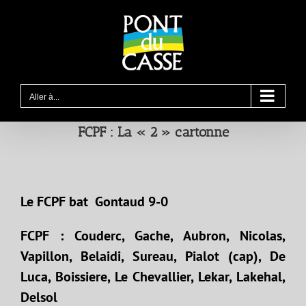
Passer
au
contenu
Aller à...
FCPF : La « 2 » cartonne
Le FCPF bat Gontaud 9-0
FCPF : Couderc, Gache, Aubron, Nicolas,
Vapillon, Belaidi, Sureau, Pialot (cap), De
Luca, Boissiere, Le Chevallier, Lekar, Lakehal,
Delsol