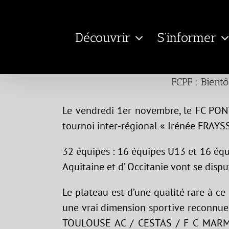
Passer
au
Découvrir
S’informer
contenu
FCPF : Bientô
Le vendredi 1er novembre, le FC P
tournoi inter-régional « Irénée FRAY
32 équipes : 16 équipes U13 et 16 éq
Aquitaine et d’ Occitanie vont se dispu
Le plateau est d’une qualité rare à c
une vrai dimension sportive reconnu
TOULOUSE AC / CESTAS / F C MAR