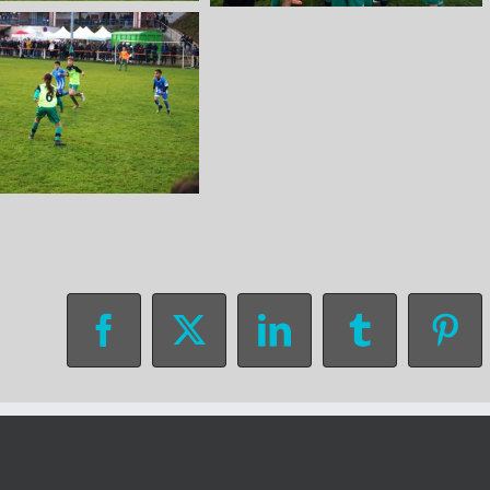
Facebook
X
LinkedIn
Tumblr
Pin