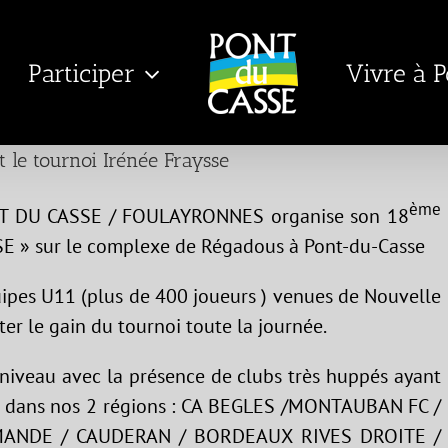
Participer
Vivre à 
t le tournoi Irénée Fraysse
è
me
ONT DU CASSE / FOULAYRONNES organise son 18
SSE » sur le complexe de Régadous à Pont-du-Casse
uipes U11 (plus de 400 joueurs ) venues de Nouvelle
ter le gain du tournoi toute la journée.
e niveau avec la présence de clubs très huppés ayant
e dans nos 2 régions : CA BEGLES /MONTAUBAN FC /
MANDE / CAUDERAN / BORDEAUX RIVES DROITE /