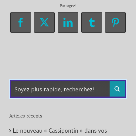
Partagez!
Facebook
X
LinkedIn
Tumblr
Pinter
Articles récents
Le nouveau « Cassipontin » dans vos