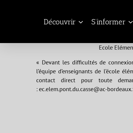
Passer
au
Découvrir
S’informer
contenu
Ecole Elément
« Devant les difficultés de connexi
l’équipe d’enseignants de l’école él
contact direct pour toute deman
: ec.elem.pont.du.casse@ac-bordeaux