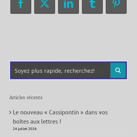
Facebook
X
LinkedIn
Tumblr
Pinter
Articles récents
Le nouveau « Cassipontin » dans vos
boîtes aux lettres !
24 juillet 2026