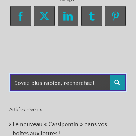
Facebook
X
LinkedIn
Tumblr
Pinter
Articles récents
Le nouveau « Cassipontin » dans vos
boîtes aux lettres !