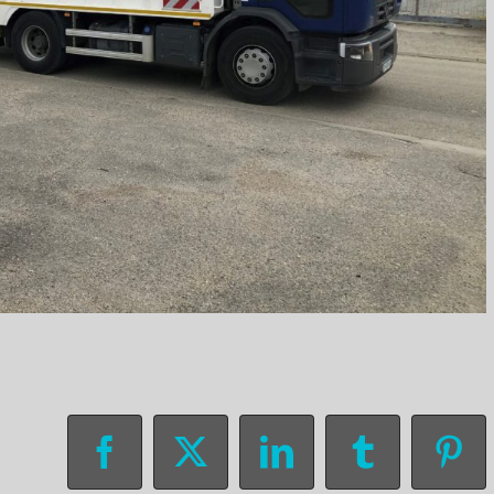
Facebook
X
LinkedIn
Tumblr
Pin