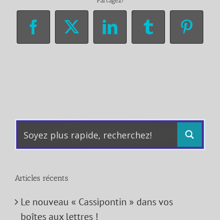
Partagez!
Facebook
X
LinkedIn
Tumblr
Pinter
Articles récents
Le nouveau « Cassipontin » dans vos
boîtes aux lettres !