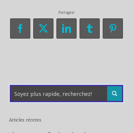
Partagez!
Facebook
X
LinkedIn
Tumblr
Pinter
Articles récents