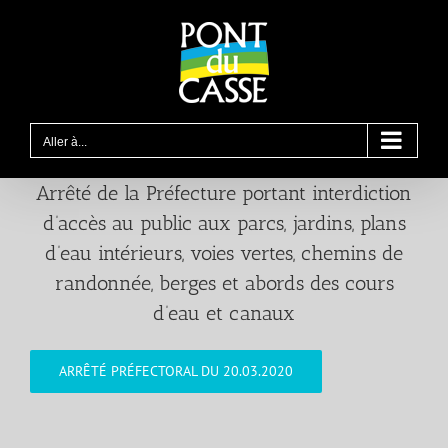
Passer
au
contenu
Aller à...
Arrêté de la Préfecture portant interdiction
d’accès au public aux parcs, jardins, plans
d’eau intérieurs, voies vertes, chemins de
randonnée, berges et abords des cours
d’eau et canaux
ARRÊTÉ PRÉFECTORAL DU 20.03.2020