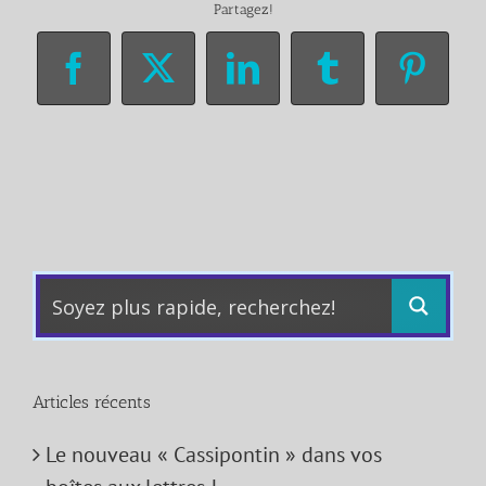
Partagez!
Facebook
X
LinkedIn
Tumblr
Pinter
Articles récents
Le nouveau « Cassipontin » dans vos