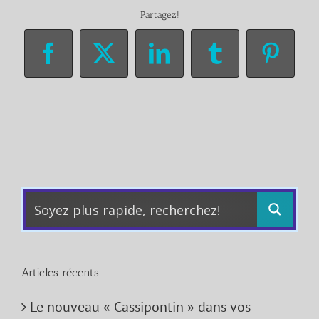
Partagez!
Facebook
X
LinkedIn
Tumblr
Pinter
Articles récents
Le nouveau « Cassipontin » dans vos