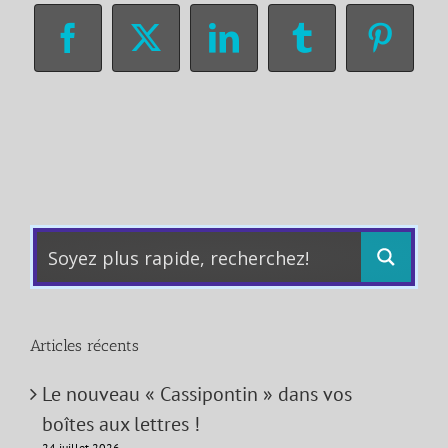
Facebook
X
LinkedIn
Tumblr
Pinter
Articles récents
Le nouveau « Cassipontin » dans vos
boîtes aux lettres !
24 juillet 2026