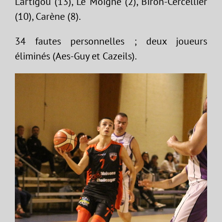
Lartigou (13), Le Moigne (2), Biron-Cercellier
(10), Carène (8).
34 fautes personnelles ; deux joueurs
éliminés (Aes-Guy et Cazeils).