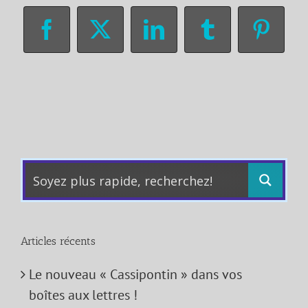
Facebook
X
LinkedIn
Tumblr
Pinter
Articles récents
Le nouveau « Cassipontin » dans vos
boîtes aux lettres !