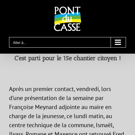
Passer
au
contenu
Aller à...
C’est parti pour le 15e chantier citoyen !
Après un premier contact, vendredi, lors
d’une présentation de la semaine par
Françoise Meynard adjointe au maire en
charge de la jeunesse, ce lundi matin, au
centre technique de la commune, Ismaël,
Ilyass, Romane et Maxence ont retrouvé Fred,