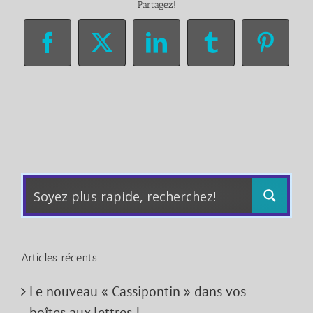
Partagez!
Facebook
X
LinkedIn
Tumblr
Pinter
Articles récents
Le nouveau « Cassipontin » dans vos
boîtes aux lettres !