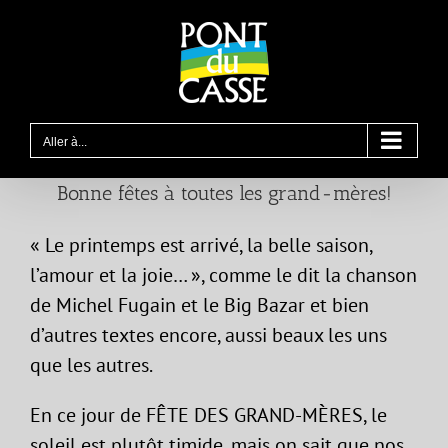
Passer
au
contenu
Aller à...
Bonne fêtes à toutes les grand-mères!
« Le printemps est arrivé, la belle saison,
l’amour et la joie… », comme le dit la chanson
de Michel Fugain et le Big Bazar et bien
d’autres textes encore, aussi beaux les uns
que les autres.
En ce jour de FÊTE DES GRAND-MÈRES, le
soleil est plutôt timide, mais on sait que nos