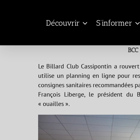
Passer
au
Découvrir
S’informer
contenu
BCC 
Le Billard Club Cassipontin a rouver
utilise un planning en ligne pour re
consignes sanitaires recommandées par
François Liberge, le président du B
« ouailles ».