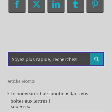
Facebook
X
LinkedIn
Tumblr
Pinter
Articles récents
Le nouveau « Cassipontin » dans vos
boîtes aux lettres !
24 juillet 2026