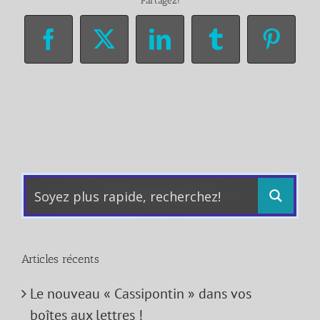
Partagez!
Facebook
X
LinkedIn
Tumblr
Pinter
Articles récents
Le nouveau « Cassipontin » dans vos
boîtes aux lettres !