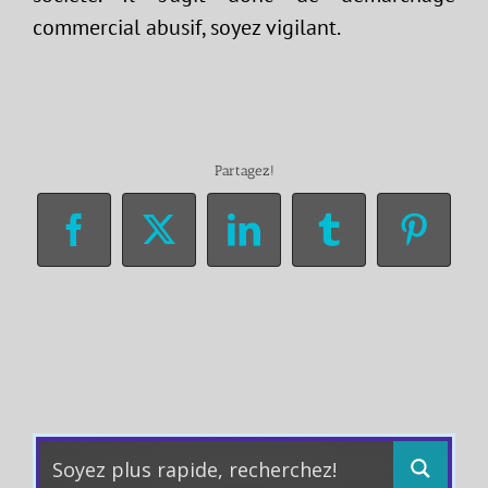
commercial abusif, soyez vigilant.
Partagez!
Facebook
X
LinkedIn
Tumblr
Pinter