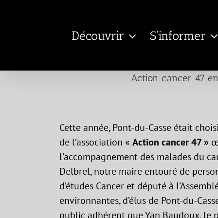
Passer
au
Découvrir
S’informer
contenu
Action cancer 47 e
Cette année, Pont-du-Casse était choi
de l’association «
Action cancer 47 »
œ
l’accompagnement des malades du canc
Delbrel, notre maire entouré de perso
d’études Cancer et député à l’Assemb
environnantes, d’élus de Pont-du-Casse
public adhérent que Yan Baudoux, le pr