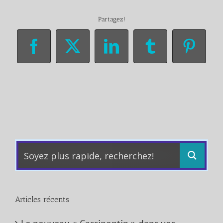
Partagez!
Facebook
X
LinkedIn
Tumblr
Pinter
Articles récents