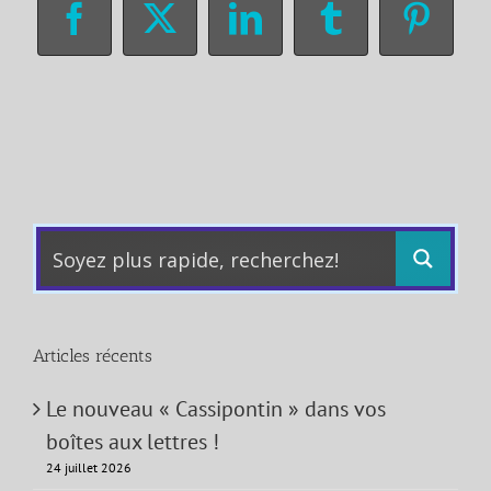
Facebook
X
LinkedIn
Tumblr
Pinter
Articles récents
Le nouveau « Cassipontin » dans vos
boîtes aux lettres !
24 juillet 2026