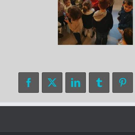
Facebook
X
LinkedIn
Tumblr
Pin