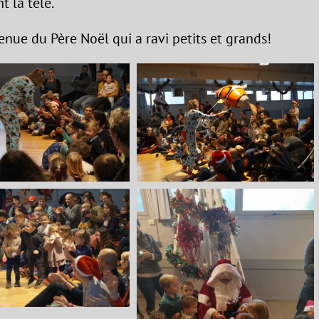
t la télé.
enue du Père Noël qui a ravi petits et grands!