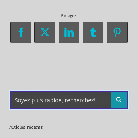
Partagez!
Facebook
X
LinkedIn
Tumblr
Pinter
Articles récents