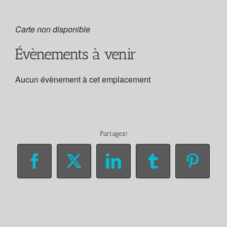
Carte non disponible
Évènements à venir
Aucun évènement à cet emplacement
Partagez!
Facebook
X
LinkedIn
Tumblr
Pinter