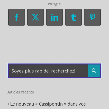
Partagez!
Facebook
X
LinkedIn
Tumblr
Pinter
Articles récents
Le nouveau « Cassipontin » dans vos