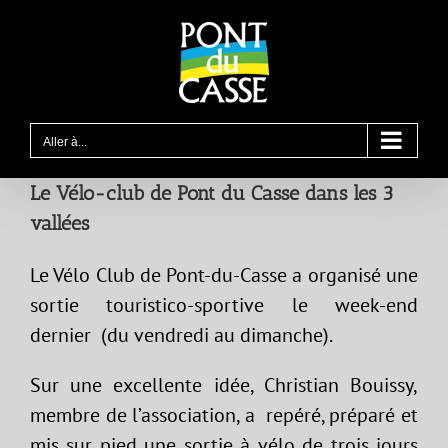
Passer
au
contenu
Aller à...
Le Vélo-club de Pont du Casse dans les 3
vallées
Le Vélo Club de Pont-du-Casse a organisé une
sortie touristico-sportive le week-end
dernier (du vendredi au dimanche).
Sur une excellente idée, Christian Bouissy,
membre de l’association, a repéré, préparé et
mis sur pied une sortie à vélo de trois jours