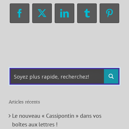
Facebook
X
LinkedIn
Tumblr
Pinter
Articles récents
Le nouveau « Cassipontin » dans vos
boîtes aux lettres !