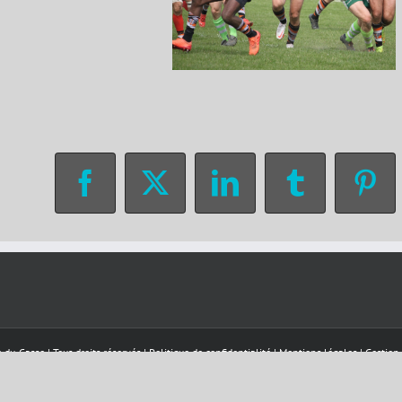
Facebook
X
LinkedIn
Tumblr
Pin
-du-Casse | Tous droits réservés |
Politique de confidentialité
|
Mentions légales
|
Gestion
Facebook
Téléalerte