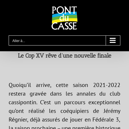
Passer
au
contenu
Aller à...
Le Cop XV rêve d’une nouvelle finale
Quoiqu’il arrive, cette saison 2021-2022
restera gravée dans les annales du club
cassipontin. C’est un parcours exceptionnel
qu’ont réalisé les coéquipiers de Jérémy
Régnier, déjà assurés de jouer en Fédérale 3,
la saison prochaine – une première historique