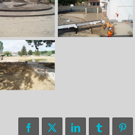
Facebook
X
LinkedIn
Tumblr
Pin