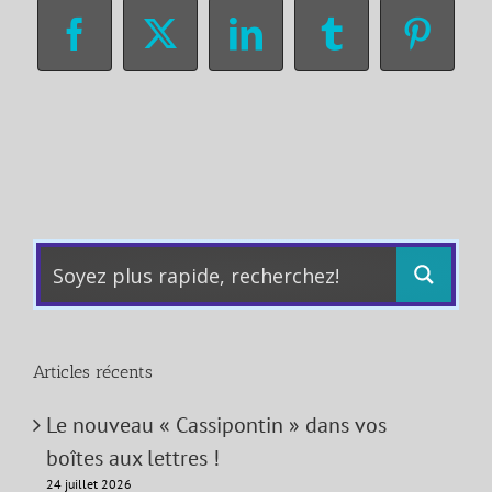
Facebook
X
LinkedIn
Tumblr
Pinter
Articles récents
Le nouveau « Cassipontin » dans vos
boîtes aux lettres !
24 juillet 2026