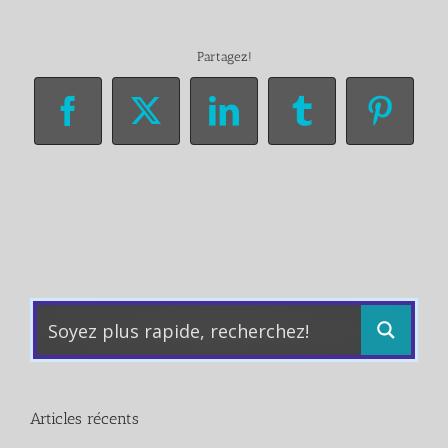
Partagez!
Facebook
X
LinkedIn
Tumblr
Pinter
Articles récents