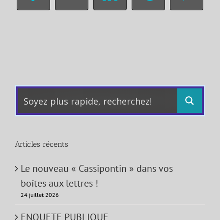
Facebook
X
LinkedIn
Tumblr
Pinter
Articles récents
Le nouveau « Cassipontin » dans vos
boîtes aux lettres !
24 juillet 2026
ENQUETE PUBLIQUE