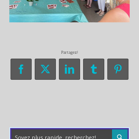
Partagez!
Facebook
X
LinkedIn
Tumblr
Pinter