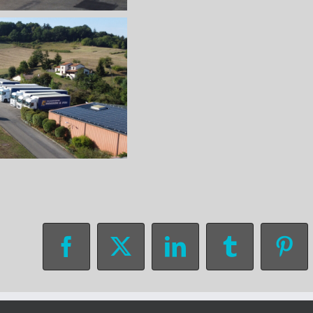
Facebook
X
LinkedIn
Tumblr
Pin