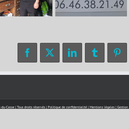
Facebook
X
LinkedIn
Tumblr
Pin
-du-Casse | Tous droits réservés |
Politique de confidentialité
|
Mentions légales
|
Gestion
Facebook
Téléalerte